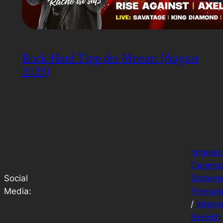
Rock Hard Tipp des Monats (August
2025)
Impres
Datensc
Social
Stateme
Media:
Presseb
/
Intern
Bereich